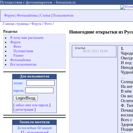
Путешествия с фотоаппаратом. - fotourizm.ru
Форум
|
Фотоальбомы
|
Статьи
|
Пользователи
Главная страница
/
Форум
/
Фото
/
Разделы:
Новогодние открытки из Рус
Я хочу вам рассказать
Форум
Фото
(гость)
1.
Путешествия
06.01.2012 18:00
Чарод
Разное
Околдо
Фотоальбомы
И под
Все пользователи
Непод
Чудной
Для пользователя
…
Солнце
логин:
На нег
пароль:
В нём 
Он вес
Ослепи
[
забыл имя или пароль
]
Ф. Тю
[
регистрация
]
Почаще
восхищ
Всех 
Susun.ru посетили
Здоров
За последние 60 минут
Подари
17
- пользователей