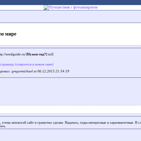
ём мире
p://needguide.ru/]
Нужен гид?
[/url]
 страницу (откроется в новом окне)
ровал: gregormichael at 06.12.2013 21:54:19
, очень неплохой сайт и грамотно сделан. Надеюсь, гиды интересные и харизматичные. В с
юсь.