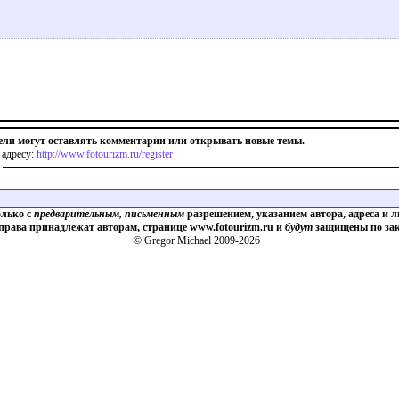
ели могут оставлять комментарии или открывать новые темы.
 адресу:
http://www.fotourizm.ru/register
олько с
предварительным, письменным
разрешением, указанием автора, адреса и л
 права принадлежат авторам, странице www.fotourizm.ru и
будут
защищены по зак
© Gregor Michael 2009-2026 ·