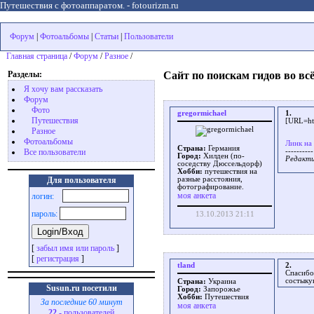
Путешествия с фотоаппаратом. - fotourizm.ru
Форум
|
Фотоальбомы
|
Статьи
|
Пользователи
Главная страница
/
Форум
/
Разное
/
Разделы:
Сайт по поискам гидов во вс
Я хочу вам рассказать
Форум
Фото
gregormichael
1.
Путешествия
[URL=htt
Разное
Фотоальбомы
Линк на
Страна:
Германия
Все пользователи
----------
Город:
Хилден (по-
Редакти
соседству Дюссельдорф)
Хобби:
путешествия на
Для пользователя
разные расстояния,
фотографирование.
моя анкета
логин:
пароль:
13.10.2013 21:11
[
забыл имя или пароль
]
[
регистрация
]
tland
2.
Спасибо
состыку
Страна:
Украина
Susun.ru посетили
Город:
Запорожье
Хобби:
Путешествия
За последние 60 минут
моя анкета
22
- пользователей