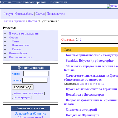
Путешествия с фотоаппаратом. - fotourizm.ru
Форум
|
Фотоальбомы
|
Статьи
|
Пользователи
Главная страница
/
Форум
/ Путешествия /
Разделы:
Я хочу вам рассказать
Форум
Страницы:
1
|
2
Фото
Путешествия
Разное
Тема
Фотоальбомы
Как там приготовление к Рождеству
Все пользователи
Stanislav Belyaevsky photographer
Маленький городок или деревня в о
Для пользователя
Кельна
логин:
Самостоятельные вылазки из Дюсс
общественном транспорте.
пароль:
Страницы:
0
|
1
|
2
|
3
|
4
|
5
|
6
|
7
|
8
|
9
|
10
Нужен опытный совет по Германии
[
забыл имя или пароль
]
Новый год в Дюссельдорфе
[
регистрация
]
Вопрос по фототехнике в Германии 
налога
Susun.ru посетили
Стоимость экскурсий
За последние 60 минут
Поездка во Франкфурт
14
- пользователей