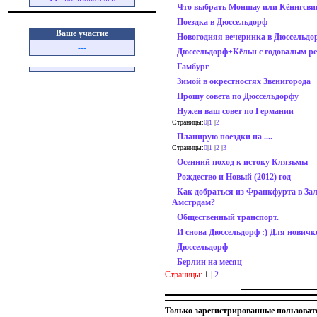
Что выбрать Моншау или Кёнигсви
Поездка в Дюссельдорф
Ваше участие
Новогодняя вечеринка в Дюссельдо
---
Дюссельдорф+Кёльн с годовалым р
Гамбург
Зимой в окрестностях Звенигорода
Прошу совета по Дюссельдорфу
Нужен ваш совет по Германии
Страницы:
0
|
1
|
2
Планирую поездки на ....
Страницы:
0
|
1
|
2
|
3
Осенний поход к истоку Клязьмы
Рождество и Новый (2012) год
Как добраться из Франкфурта в Зал
Амстрдам?
Общественный транспорт.
И снова Дюссельдорф :) Для новичко
Дюссельдорф
Берлин на месяц
Страницы:
1
|
2
Только зарегистрированные пользоват