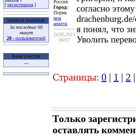
Россия
[
регистрация
]
согласно этому 
Город:
Пермь
drachenburg.de/
моя
Susun.ru посетили
анкета
я понял, что з
За последние 60
минут
24.05.2015
Уволить перев
20
- пользователей
06:07
Ваше участие
---
Страницы:
0
|
1
|
2
Только зарегистр
оставлять коммен