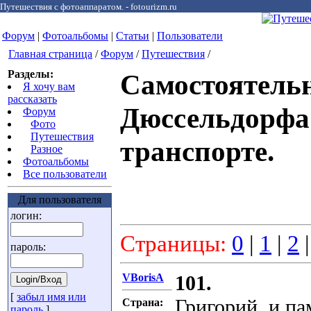
Путешествия с фотоаппаратом. - fotourizm.ru
Форум
|
Фотоальбомы
|
Статьи
|
Пользователи
Главная страница
/
Форум
/
Путешествия
/
Разделы:
Самостоятель
Я хочу вам
рассказать
Дюссельдорфа
Форум
Фото
Путешествия
транспорте.
Разное
Фотоальбомы
Все пользователи
Для пользователя
логин:
Страницы:
0
|
1
|
2
пароль:
VBorisA
101.
[
забыл имя или
Григорий, и па
Страна:
пароль
]