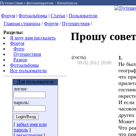
Путешествия с фотоаппаратом. - fotourizm.ru
Форум
|
Фотоальбомы
|
Статьи
|
Пользователи
Главная страница
/
Форум
/
Путешествия
/
Разделы:
Прошу совет
Я хочу вам рассказать
Форум
Фото
Путешествия
(гость)
1.
Разное
09.02.2012 20:00
Не был
Фотоальбомы
геогра
Все пользователи
что при
Для пользователя
прилета
логин:
гостин
окрест
И если
пароль:
часовом
других
Может 
[
забыл имя или
Что ре
пароль
]
что пр
[
регистрация
]