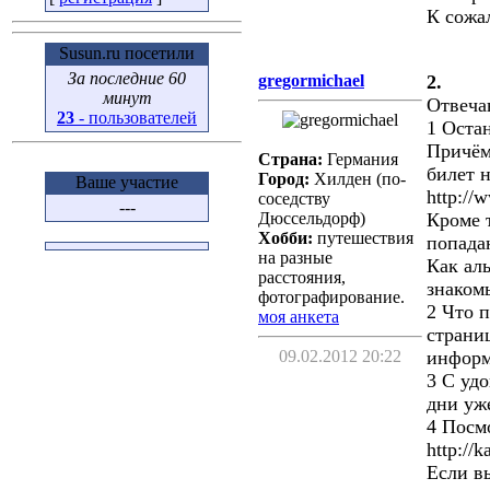
К сожа
Susun.ru посетили
За последние 60
gregormichael
2.
минут
Отвеча
23
- пользователей
1 Остан
Причём
Страна:
Германия
билет н
Город:
Хилден (по-
Ваше участие
http://
соседству
---
Дюссельдорф)
Кроме 
Хобби:
путешествия
попада
на разные
Как аль
расстояния,
знаком
фотографирование.
2 Что п
моя анкета
страни
09.02.2012 20:22
информ
3 С уд
дни уж
4 Посм
http://k
Если в