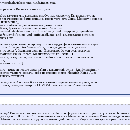
ww.vrr.de/de/tickets_und_tarife/index.html
 в принципе Вы можете пвосмотреть
ыбор кажется мне несколько сумбурным (вероятно Вы видели что на
сё перечисленное Вами описано, кроме того есть Линц, Моншау и многое
 интересное),
все эти объекты расположены в разных зонах
Кёльн, Брюль есть смысл посетить с билетом
ww.vrr.de/de/tickets_und_tarife/ausfluege_und_gruppen/gruppenticket
hp?seite=/de/tickets_und_tarife/ausfluege_und_gruppen/gruppenticket
ndex.htms
чит весь день, включая проезд по Дюсседьдорфу и названным городам
 пр)за 30 евро Это билет на 5-х, но и для двоих он подходит
е, но зоны А брать для езды по Дюссельдорфу (он весь, включая
японский садик, Мессе, Медиенхафен и пр - зона А)
 всегда езжу на пароме или автомобиле, поэтому и не знаю как на
рте,
вероятно) зона Д
ьно - когда приедете сюда, зайти в клиентский центо (Kundenzentrum)
ротив главного вокзала, либо на станции метро Heinrich-Heine-Allee
глийском уточнить
 перед первой посадкой нужно прокомпостировать - на перроне, если
ктричка, поезд или метро и ВНУТРИ, если это трамвай или автобус
вечер! Впечатлена вашим сайтом, спасибо за информацию и интересные рассказы. К сожале
дных дня- 10.07 и 14.07. Очень хотим поехать в Мюнстер и по замкам Мюнстерленда, и жел
 Можно ли это сделать, куда и как можно добраться на общественном транспорте и что вы 