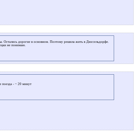
аны. Остались дорогие в основном. Поэтому решила жить в Дюссельдорфе.
мецки не понимаю.
е поезда - ~ 20 минут