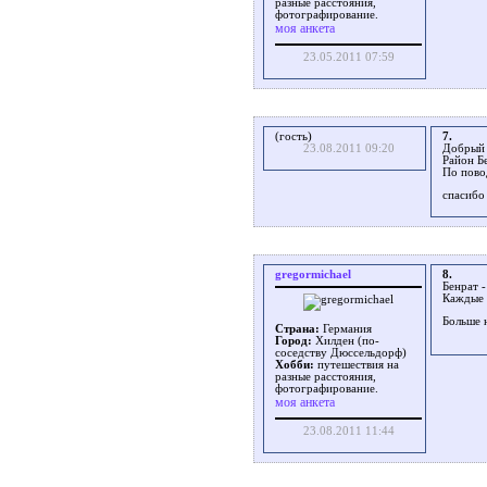
разные расстояния,
фотографирование.
моя анкета
23.05.2011 07:59
(гость)
7.
23.08.2011 09:20
Добрый 
Район Б
По пово
спасибо
gregormichael
8.
Бенрат 
Каждые 2
Больше 
Страна:
Германия
Город:
Хилден (по-
соседству Дюссельдорф)
Хобби:
путешествия на
разные расстояния,
фотографирование.
моя анкета
23.08.2011 11:44