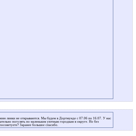
нию линки не открываются. Мы будем в Дортмунде с 07.06 по 16.07. У нас
ательно погулять по маленьким уютным городкам в округе. Но без
посоветуете? Заранее большое спасибо.