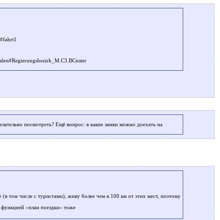
#fahrt1
falen#Regierungsbezirk_M.C3.BCnster
лательно посмотреть? Ещё вопрос: в какие замки можно доехать на
 (в том числе с туристами), живу более чем в 100 км от этих мест, поэтому
 с функцией «план поездки» тоже