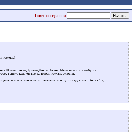
Поиск по странице:
на помошь!
ть в Кёльне, Бонне, Брюлле,Цонсе, Ахене, Мюнстере и Иссельбурге.
тром, решить куда бы нам хотелось поехать сегодня.
 и правильно лия понимаю, что нам можно покупать групповой билет? Где