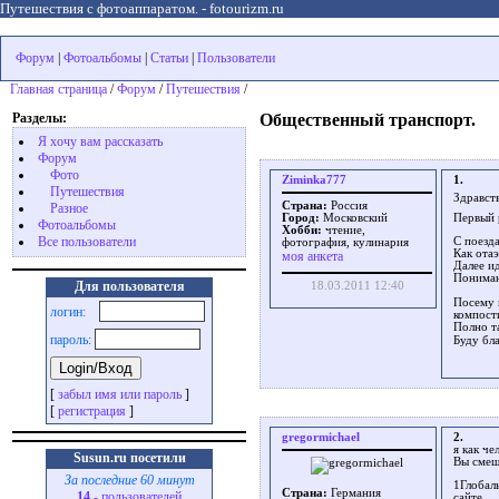
Путешествия с фотоаппаратом. - fotourizm.ru
Форум
|
Фотоальбомы
|
Статьи
|
Пользователи
Главная страница
/
Форум
/
Путешествия
/
Разделы:
Общественный транспорт.
Я хочу вам рассказать
Форум
Фото
Ziminka777
1.
Путешествия
Здравст
Страна:
Россия
Разное
Первый 
Город:
Московский
Фотоальбомы
Хобби:
чтение,
Все пользователи
С поезд
фотография, кулинария
Как ота
моя анкета
Далее и
Понимаю
Для пользователя
18.03.2011 12:40
Посему 
логин:
компост
Полно т
пароль:
Буду бл
[
забыл имя или пароль
]
[
регистрация
]
gregormichael
2.
я как ч
Susun.ru посетили
Вы смеш
За последние 60 минут
1Глобаль
Страна:
Германия
14
- пользователей
сайте