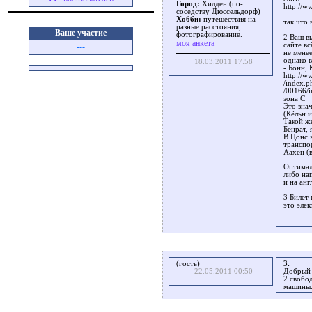
Город:
Хилден (по-
http://w
соседству Дюссельдорф)
Хобби:
путешествия на
так что
разные расстояния,
Ваше участие
фотографирование.
2 Ваш в
моя анкета
сайте в
---
не менее
однако 
18.03.2011 17:58
- Бонн, 
http://w
/index.p
/00166/i
зона С
Это зна
(Кёльн и
Такой ж
Бенрат, 
В Цонс я
транспо
Аахен (
Оптимал
либо нап
и на ан
3 Билет
это эле
(гость)
3.
22.05.2011 00:50
Добрый 
2 свобо
машины.