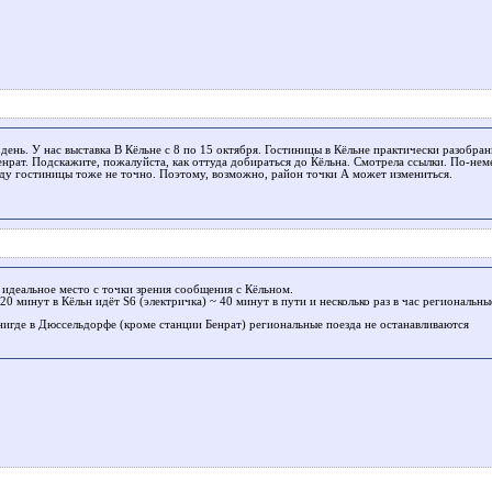
день. У нас выставка В Кёльне с 8 по 15 октября. Гостиницы в Кёльне практически разобр
енрат. Подскажите, пожалуйста, как оттуда добираться до Кёльна. Смотрела ссылки. По-не
ду гостиницы тоже не точно. Поэтому, возможно, район точки А может измениться.
- идеальное место с точки зрения сообщения с Кёльном.
0 минут в Кёльн идёт S6 (электричка) ~ 40 минут в пути и несколько раз в час региональны
нигде в Дюссельдорфе (кроме станции Бенрат) региональные поезда не останавливаются