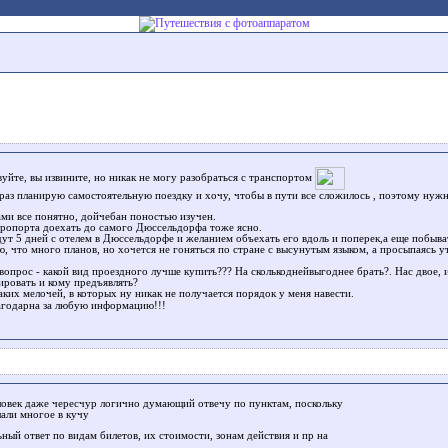
вуйте, вы извините, но никак не могу разобраться с транспортом
раз планирую самостоятельную поездку и хочу, чтобы в пути все сложилось , поэтому нуж
ами все понятно, дойчебан поностью изучен.
эропорта доехать до самого Дюссельдорфа тоже ясно.
дут 5 дней с отелем в Дюссельдорфе и желанием объехать его вдоль и поперек,а еще побыва
, что много планов, но хочется не гоняться по стране с высунутым языком, а просыпаясь у
вопрос - какой вид проездного лучше купить??? На сколькоднейвыгоднее брать?. Нас двое,
ировать и кому предъявлять?
аких мелочей, в которых ну никак не получается порядок у меня навести.
агодарна за любую информацию!!!
еловек даже чересчур логично думающий отвечу по пунктам, поскольку
али многое в кучу
ный ответ по видам билетов, их стоимости, зонам действия и пр на