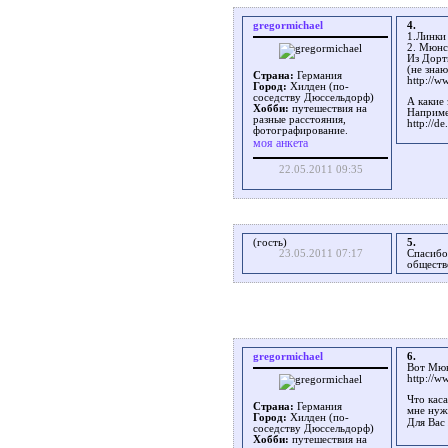
gregormichael
4.
1.Линки
2. Мюнс
Из Дорт
(не знаю
Страна:
Германия
http://
Город:
Хилден (по-
соседству Дюссельдорф)
А какие 
Хобби:
путешествия на
Наприме
разные расстояния,
http://
фотографирование.
моя анкета
22.05.2011 09:35
(гость)
5.
23.05.2011 07:17
Спасибо
обществ
gregormichael
6.
Вот Мю
http://w
Что каса
Страна:
Германия
мне нуж
Город:
Хилден (по-
Для Вас 
соседству Дюссельдорф)
Хобби:
путешествия на