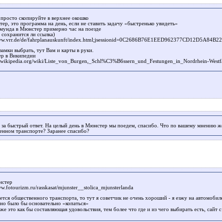
 просто скопируйте в верхнее окошко
тер, это программа на день, если не ставить задачу «быстренько увидеть»
мунда в Мюнстер примерно час на поезде
 сохранится ли ссылка)
www.vrr.de/de/fahrplanauskunft/index.html;jsessionid=0C2686B76E1EED962377CD12D5A84B22
замки выбрать, тут Вам и карты в руки.
р в Википедии
de.wikipedia.org/wiki/Liste_von_Burgen,_Schl%C3%B6ssern_und_Festungen_in_Nordrhein-West
 за быстрый ответ. На целый день в Мюнстер мы поедем, спасибо. Что по вашему мнению же
енном транспорте? Заранее спасибо?
нстер
ww.fotourizm.ru/rasskasat/mjunster__stolica_mjunsterlanda
ется общественного транспорта, то тут я советчик не очень хороший - я езжу на автомобиле
но было бы основательно «копаться»
же это как бы составляющая удовольствия, тем более что где и из чего выбирать есть, сайт