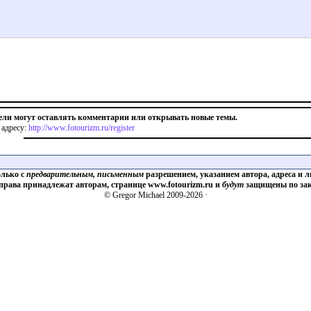
ели могут оставлять комментарии или открывать новые темы.
 адресу:
http://www.fotourizm.ru/register
олько с
предварительным, письменным
разрешением, указанием автора, адреса и л
 права принадлежат авторам, странице www.fotourizm.ru и
будут
защищены по зак
© Gregor Michael 2009-2026 ·