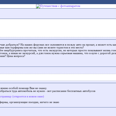
лучше добраться? На наших форумах все склоняются в пользу авто на прокат, а может есть к
омые вам турфирмы или же вы сами не возите туристов в эти места?
айте нюрбургринга прочитала, что есть экскурсии, но которых просто показывают жизнь г
гонок, а никак не экскурсий, а для гонок нужна серьезная машина, что в купе с дорогой де
ения? Цена вопроса?
алению особой помощи Вам не окажу.
обраться туда автомобиль не нужен - вот расписание бесплатных автобусов
 страницу (откроется в новом окне)
фирмы, организующие поездки, ничего не знаю