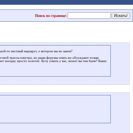
Поиск по странице:
акаой-то местный маршрут, о котором мы не занем?
оночной трассы изнутри, но наши форумы опять же обсуждают только
лает поездку просто золотой. Хочу узнать у вас, может вы там были? Какие