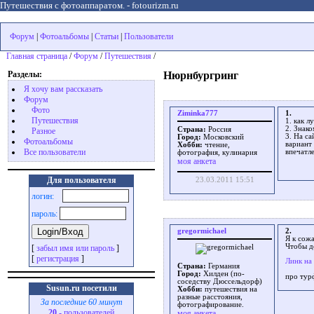
Путешествия с фотоаппаратом. - fotourizm.ru
Форум
|
Фотоальбомы
|
Статьи
|
Пользователи
Главная страница
/
Форум
/
Путешествия
/
Разделы:
Нюрнбургринг
Я хочу вам рассказать
Форум
Фото
Ziminka777
1.
Путешествия
1. как 
2. Знак
Страна:
Россия
Разное
3. На с
Город:
Московский
Фотоальбомы
вариант 
Хобби:
чтение,
Все пользователи
впечатл
фотография, кулинария
моя анкета
Для пользователя
23.03.2011 15:51
логин:
пароль:
gregormichael
2.
Я к сож
Чтобы д
[
забыл имя или пароль
]
[
регистрация
]
Линк на
Страна:
Германия
Город:
Хилден (по-
про тур
соседству Дюссельдорф)
Susun.ru посетили
Хобби:
путешествия на
разные расстояния,
За последние 60 минут
фотографирование.
20
- пользователей
моя анкета