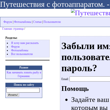
Путешествия с фотоаппаратом. -
Форум
|
Фотоальбомы
|
Статьи
|
Пользователи
Главная страница
/
Разделы:
Забыли им
Я хочу вам рассказать
Форум
Фотоальбомы
пользовате
Все пользователи
пароль?
Разное
Как начинать ловить рыбу в
Германии.
Email:
Поиск по сайту
Помощь
Задайте ваш
которым вы