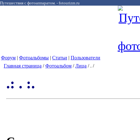
Путешествия с фотоаппаратом. - fotourizm.ru
Форум
|
Фотоальбомы
|
Статьи
|
Пользователи
Главная страница
/
Фотоальбом
/
Лица
/ . /
.: . :.