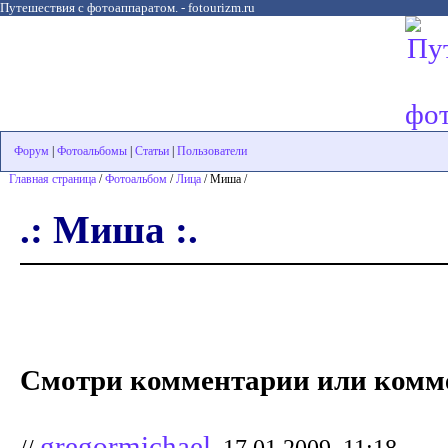
Путешествия с фотоаппаратом. - fotourizm.ru
Форум
|
Фотоальбомы
|
Статьи
|
Пользователи
Главная страница
/
Фотоальбом
/
Лица
/ Миша /
.: Миша :.
Смотри комментарии или комме
gregormichael
//
, 17.01.2009, 11:18