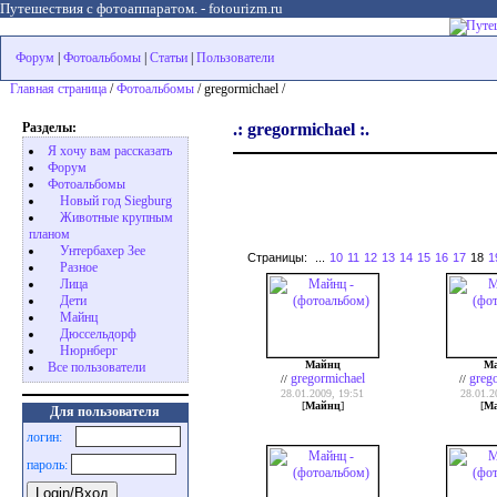
Путешествия с фотоаппаратом. - fotourizm.ru
Форум
|
Фотоальбомы
|
Статьи
|
Пользователи
Главная страница
/
Фотоальбомы
/ gregormichael /
Разделы:
.: gregormichael :.
Я хочу вам рассказать
Форум
Фотоальбомы
Новый год Siegburg
Животные крупным
планом
Унтербахер Зее
Страницы:
...
10
11
12
13
14
15
16
17
18
1
Разное
Лица
Дети
Майнц
Дюссельдорф
Нюрнберг
Майнц
М
Все пользователи
gregormichael
greg
//
//
28.01.2009, 19:51
28.01.2
[
Майнц
]
[
М
Для пользователя
логин:
пароль: