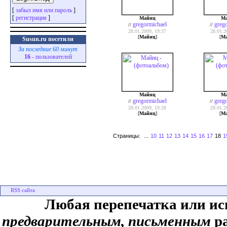
[
забыл имя или пароль
]
[
регистрация
]
Майнц
М
gregormichael
greg
//
//
28.01.2009, 19:37
28.01.2
[
Майнц
]
[
М
Susun.ru посетили
За последние 60 минут
16
- пользователей
Майнц
М
gregormichael
greg
//
//
28.01.2009, 19:28
28.01.2
[
Майнц
]
[
М
Страницы:
...
10
11
12
13
14
15
16
17
18
1
Любая перепечатка или ис
предварительным, письменным
ра