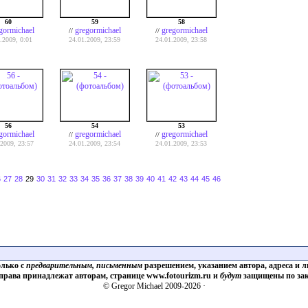
60
59
58
gormichael
gregormichael
gregormichael
//
//
.2009, 0:01
24.01.2009, 23:59
24.01.2009, 23:58
56
54
53
gormichael
gregormichael
gregormichael
//
//
.2009, 23:57
24.01.2009, 23:54
24.01.2009, 23:53
6
27
28
29
30
31
32
33
34
35
36
37
38
39
40
41
42
43
44
45
46
олько с
предварительным, письменным
разрешением, указанием автора, адреса и л
 права принадлежат авторам, странице www.fotourizm.ru и
будут
защищены по зак
© Gregor Michael 2009-2026 ·