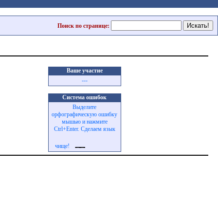
Поиск по странице:
Ваше участие
---
Система ошибок
Выделите
орфографическую ошибку
мышью и нажмите
Ctrl+Enter. Сделаем язык
чище!