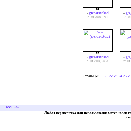
61
gregormichael
gre
//
//
25.01.2009, 0:01
25.01
57
gregormichael
gre
//
//
24.01.2009, 23:58
24.01
Страницы:
...
21
22
23
24
25
2
Любая перепечатка или использование материалов т
Все