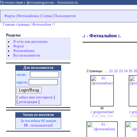
Путешествия с фотоаппаратом. - fotourizm.ru
Форум
|
Фотоальбомы
|
Статьи
|
Пользователи
Главная страница
/
Фотоальбом
/ /
Разделы:
.: - Фотоальбом :.
Я хочу вам рассказать
Форум
Фотоальбомы
Все пользователи
Для пользователя
Страницы:
...
21
22
23
24
25
2
логин:
пароль:
[
забыл имя или пароль
]
[
регистрация
]
65
gregormichael
gre
//
//
Susun.ru посетили
25.01.2009, 0:03
25.01
За последние 60 минут
19
- пользователей