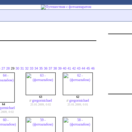
6
27
28
29
30
31
32
33
34
35
36
37
38
39
40
41
42
43
44
45
46
63
62
gregormichael
gregormichael
//
//
64
25.01.2009, 0:02
25.01.2009, 0:01
gormichael
.2009, 0:02