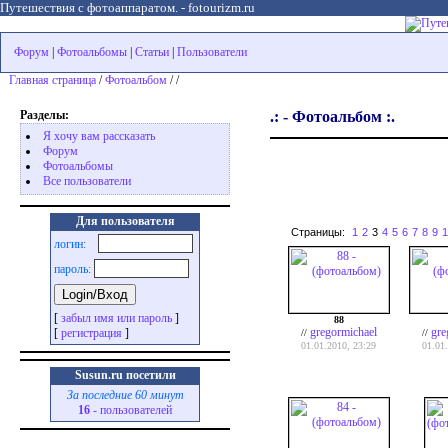
Путешествия с фотоаппаратом. - fotourizm.ru
Форум
|
Фотоальбомы
|
Статьи
|
Пользователи
Главная страница
/
Фотоальбом
/ /
Разделы:
.: - Фотоальбом :.
Я хочу вам рассказать
Форум
Фотоальбомы
Все пользователи
Для пользователя
Страницы:
1
2
3
4
5
6
7
8
9
1
логин:
пароль:
[
забыл имя или пароль
]
88
gregormichael
gre
[
регистрация
]
//
//
01.01.2010, 23:29
01.01
Susun.ru посетили
За последние 60 минут
16
- пользователей