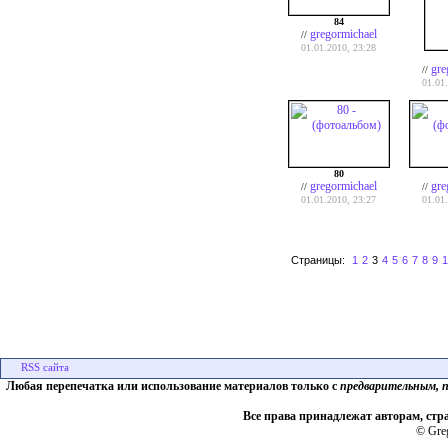
84
gregormichael
//
01.01.2010, 23:28
gre
//
01.01
80
gregormichael
gre
//
//
01.01.2010, 23:27
01.01
Страницы:
1
2
3
4
5
6
7
8
9
1
Любая перепечатка или использование материалов только с
предварительным, 
Все права принадлежат авторам, стр
© Greg