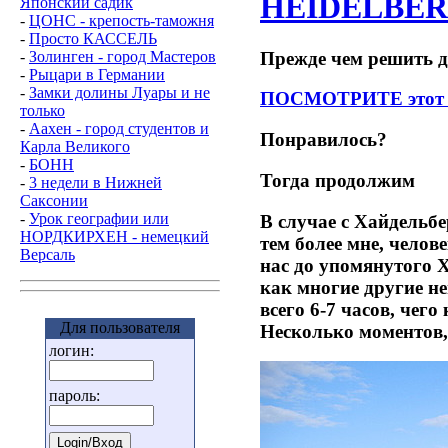
HEIDELBE
Японский садик
-
ЦОНС - крепость-таможня
-
Просто КАССЕЛЬ
Прежде чем решить дл
-
Золинген - город Мастеров
-
Рыцари в Германии
-
Замки долины Луары и не
ПОСМОТРИТЕ это
только
-
Aaхен - город студентов и
Понравилось?
Карла Великого
-
БОНН
Тогда продолжим
-
3 недели в Нижней
Саксонии
-
Урок географии или
В случае с Хайдельбе
НОРДКИРХЕН - немецкий
тем более мне, чело
Версаль
нас до упомянутого Х
как многие другие не
всего 6-7 часов, чег
Для пользователя
Несколько моментов,
логин:
пароль: