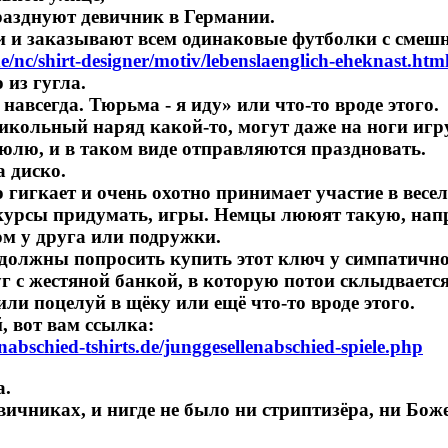
разднуют девичник в Германии.
 и заказывают всем одинаковые футболки с смешны
de/nc/shirt-designer/motiv/lebenslaenglich-eheknast.htm
 из гугла.
 навсегда. Тюрьма - я иду» или что-то вроде этого.
рикольный наряд какой-то, могут даже на ноги иг
юлю, и в таком виде отправляются праздновать.
а диско.
гигкает и очень охотно принимает участие в весел
урсы придумать, игры. Немцы лююят такую, напр
ом у друга или подружки.
 должны попросить купить этот ключ у симпатично
уг с жестяной банкой, в которую потои склыдваетс
ли поцелуй в щёку или ещё что-то вроде этого.
, вот вам ссылка:
nabschied-tshirts.de/junggesellenabschied-spiele.php
а.
вичниках, и нигде не было ни стриптизёра, ни Бож