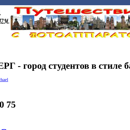
 - город студентов в стиле 
chael
0 75