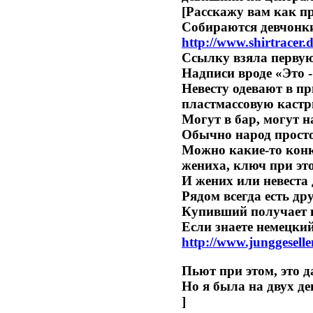
[
Расскажу вам как п
Собираются девчонки
http://www.shirtracer.
Ссылку взяла первую
Надписи вроде «Это -
Невесту одевают в п
пластмассовую кастр
Могут в бар, могут н
Обычно народ просто 
Можно какие-то конк
жениха, ключ при эт
И жених или невеста
Рядом всегда есть др
Купивший получает и
Если знаете немецкий
http://www.junggeselle
Пьют при этом, это д
Но я была на двух де
]