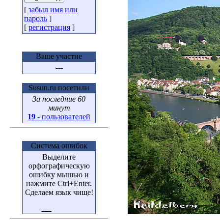
[
забыл имя или
пароль
]
[
регистрация
]
Ваше участие
---
Susun.ru посетили
За последние 60
минут
19
- пользователей
Система ошибок
Выделите
орфографическую
ошибку мышью и
нажмите Ctrl+Enter.
Сделаем язык чище!