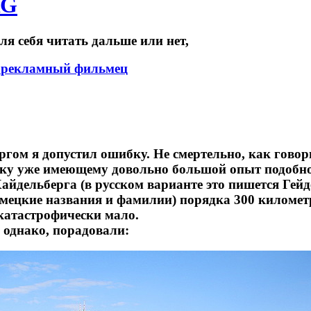
RG
я себя читать дальше или нет,
т
рекламный фильмец
ргом я допустил ошибку. Не смертельно, как гово
веку уже имеющему довольно большой опыт подобно
айдельберга (в русском варианте это пишется Гейд
мецкие названия и фамилии) порядка 300 киломeтро
о катaстрофически мало.
 однако, порадовали: