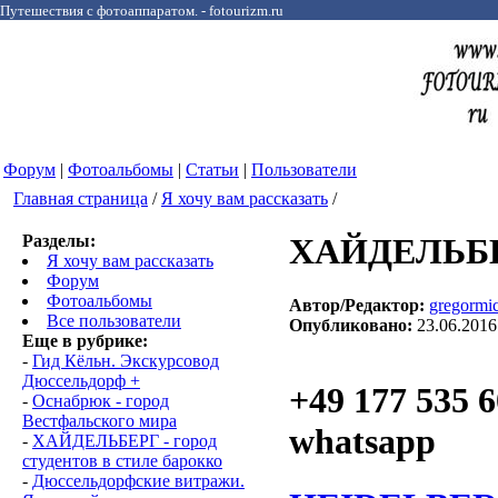
Путешествия с фотоаппаратом. - fotourizm.ru
Форум
|
Фотоальбомы
|
Статьи
|
Пользователи
Главная страница
/
Я хочу вам рассказать
/
Разделы:
ХАЙДЕЛЬБЕРГ
Я хочу вам рассказать
Форум
Фотоальбомы
Автор/Редактор:
gregormi
Все пользователи
Опубликовано:
23.06.2016
Еще в рубрике:
-
Гид Кёльн. Экскурсовод
Дюссельдорф +
+49 177 535 6
-
Oснабрюк - город
Вестфальского мира
whatsapp
-
ХАЙДЕЛЬБЕРГ - город
студентов в стиле барокко
-
Дюссельдорфские витражи.