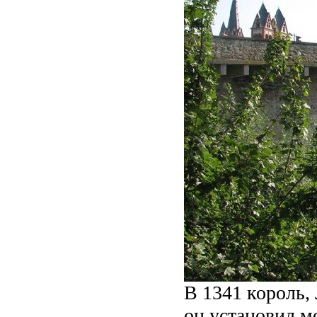
В 1341 король, 
он установил м