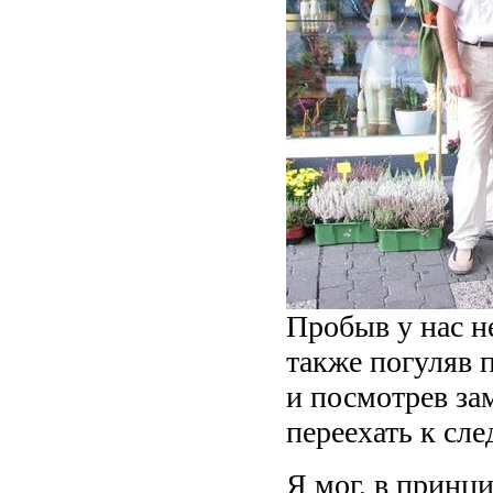
Пробыв у нас н
также погуляв 
и посмотрев за
переехать к с
Я мог, в принци