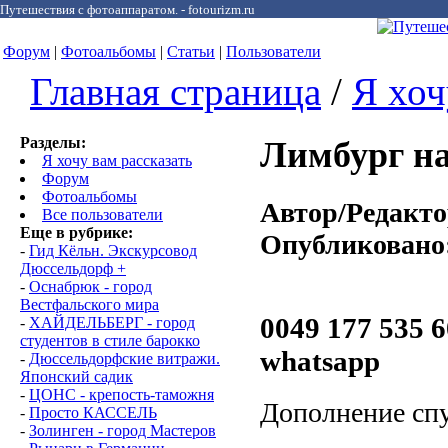
Путешествия с фотоаппаратом. - fotourizm.ru
Форум
|
Фотоальбомы
|
Статьи
|
Пользователи
Главная страница
/
Я хоч
Разделы:
Лимбург н
Я хочу вам рассказать
Форум
Фотоальбомы
Автор/Редакто
Все пользователи
Еще в рубрике:
Опубликовано
-
Гид Кёльн. Экскурсовод
Дюссельдорф +
-
Oснабрюк - город
Вестфальского мира
0049 177 535 6
-
ХАЙДЕЛЬБЕРГ - город
студентов в стиле барокко
whatsapp
-
Дюссельдорфские витражи.
Японский садик
-
ЦОНС - крепость-таможня
Дополнение спу
-
Просто КАССЕЛЬ
-
Золинген - город Мастеров