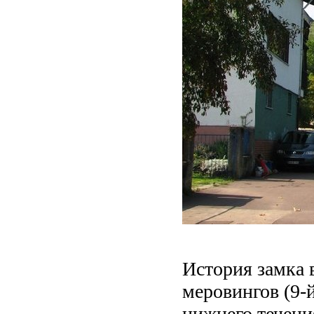
История замка 
меровингов (9-
нижнего течени