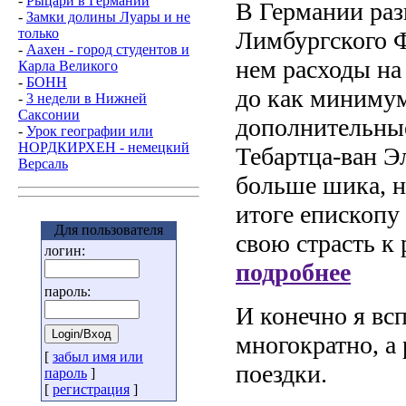
-
Рыцари в Германии
В Германии раз
-
Замки долины Луары и не
только
Лимбургского Ф
-
Aaхен - город студентов и
нем расходы на
Карла Великого
-
БОНН
до как минимум
-
3 недели в Нижней
Саксонии
дополнительные
-
Урок географии или
НОРДКИРХЕН - немецкий
Тебартца-ван Э
Версаль
больше шика, н
итоге епископу
Для пользователя
свою страсть к
логин:
подробнее
пароль:
И конечно я вс
многократно, а 
[
забыл имя или
поездки.
пароль
]
[
регистрация
]