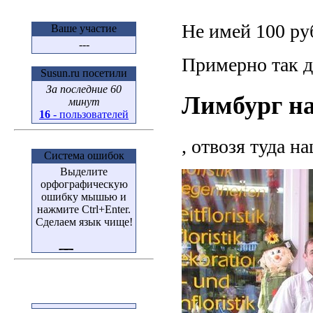
Не имей 100 руб
Ваше участие
---
Примерно так д
Susun.ru посетили
За последние 60
Лимбург н
минут
16
- пользователей
, отвозя туда н
Система ошибок
Выделите
орфографическую
ошибку мышью и
нажмите Ctrl+Enter.
Сделаем язык чище!