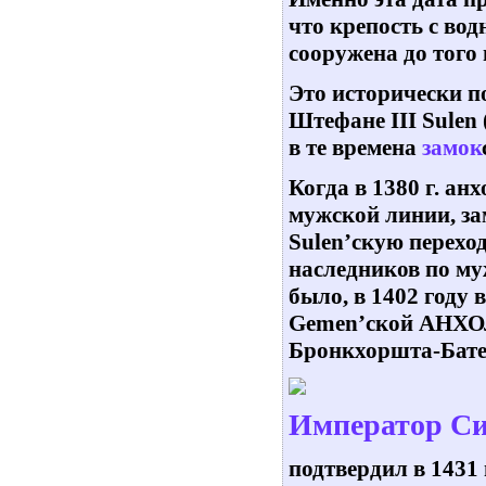
что крепость с во
сооружена до того
Это исторически по
Штефане III Sulen 
в те времена
замок
Когда в 1380 г. ан
мужской линии, за
Sulen’скую переход
наследников по му
было, в 1402 году 
Gemen’ской АНХОЛЬ
Бронкхоршта-Бате
Император Cи
подтвердил в 1431 