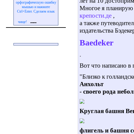
лет на 10 достоприм
орфографическую ошибку
Многое я планирую
мышью и нажмите
Ctrl+Enter. Сделаем язык
крепости.де
,
а также путеводите
чище!
издательства Бэдеке
Baedeker
.
Вот что написано в 
"Близко к голландск
Анхольт
- своего рода неб
Круглая башня
Be
флигель и
башня с