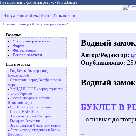
Путешествия с фотоаппаратом. - fotourizm.ru
Форум
|
Фотоальбомы
|
Статьи
|
Пользователи
Главная страница
/
Я хочу вам рассказать
/
Разделы:
Водный замок
Я хочу вам рассказать
Форум
Фотоальбомы
Автор/Редактор:
g
Все пользователи
Опубликовано:
25.
Еще в рубрике:
-
Гид Кёльн. Экскурсовод
Дюссельдорф +
Водный замок
-
Oснабрюк - город Вестфальского
мира
-
ХАЙДЕЛЬБЕРГ - город студентов
в стиле барокко
-
Дюссельдорфские витражи.
Японский садик
БУКЛЕТ В P
-
ЦОНС - крепость-таможня
-
Просто КАССЕЛЬ
-
Золинген - город Мастеров
– основная достопр
-
Рыцари в Германии
-
Замки долины Луары и не только
-
Aaхен - город студентов и Карла
Великого