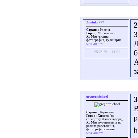
Ziminka777
2
Страна:
Россия
З
Город:
Московский
Хобби:
чтение,
фотография, кулинария
Д
моя анкета
б
25.03.2011 11:01
А
з
gregormichael
3
В
Страна:
Германия
р
Город:
Хилден (по-
соседству Дюссельдорф)
Хобби:
путешествия на
разные расстояния,
h
фотографирование.
моя анкета