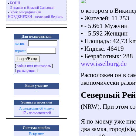
-
БОНН
-
3 недели в Нижней Саксонии
о котором в Википе
-
Урок географии или
• Жителей: 11.253
НОРДКИРХЕН - немецкий Версаль
• - 5.661 Мужчин
• - 5.592 Женщин
Для пользователя
• Площадь: 42,73 k
логин:
• Индекс: 46419
пароль:
• Безработных: 288
www.isselburg.de
[
забыл имя или пароль
]
[
регистрация
]
Расположен он в са
экономически разви
Ваше участие
---
Северный Рей
Susun.ru посетили
(NRW). При этом со
За последние 60 минут
17
- пользователей
Я по-моему уже пис
два замка, город(к)а
Система ошибок
Выделите