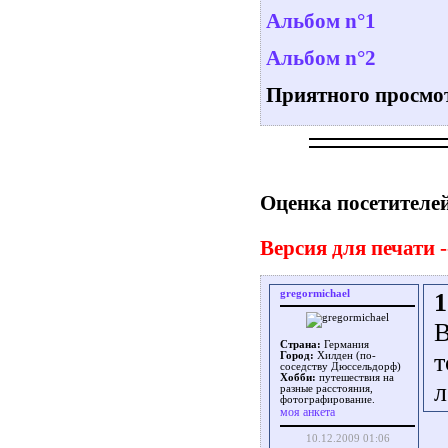
Альбом n°1
Альбом n°2
Приятного просмо
Оценка посетителей
Версия для печати -
gregormichael
1
В
Страна:
Германия
т
Город:
Хилден (по-
соседству Дюссельдорф)
Хобби:
путешествия на
л
разные расстояния,
фотографирование.
моя анкета
10.12.2009 01:06