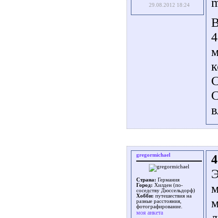
m
29.08.2012 18:24
В
4
м
к
С
в
gregormichael
4
Э
Страна:
Германия
м
Город:
Хилден (по-
соседству Дюссельдорф)
Хобби:
путешествия на
м
разные расстояния,
фотографирование.
моя анкета
л