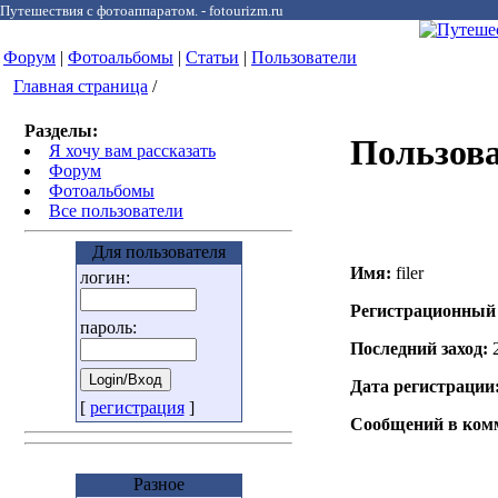
Путешествия с фотоаппаратом. - fotourizm.ru
Форум
|
Фотоальбомы
|
Статьи
|
Пользователи
Главная страница
/
Разделы:
Пользоват
Я хочу вам рассказать
Форум
Фотоальбомы
Все пользователи
Для пользователя
Имя:
filer
логин:
Регистрационный
пароль:
Последний заход:
Дата регистрации
[
регистрация
]
Сообщений в ком
Разное