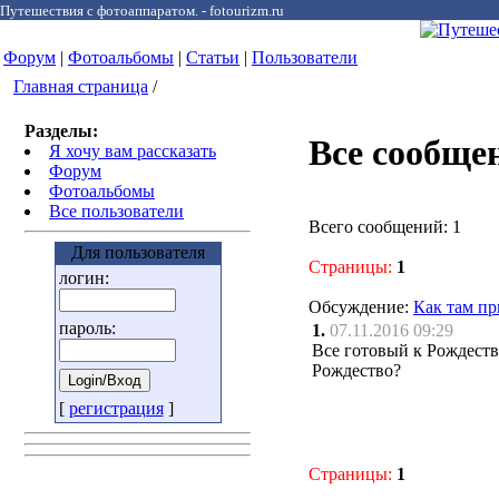
Путешествия с фотоаппаратом. - fotourizm.ru
Форум
|
Фотоальбомы
|
Статьи
|
Пользователи
Главная страница
/
Разделы:
Все сообще
Я хочу вам рассказать
Форум
Фотоальбомы
Все пользователи
Всего сообщений: 1
Для пользователя
Страницы:
1
логин:
Обсуждение:
Как там пр
пароль:
1.
07.11.2016 09:29
Все готовый к Рождеств
Рождество?
[
регистрация
]
Страницы:
1