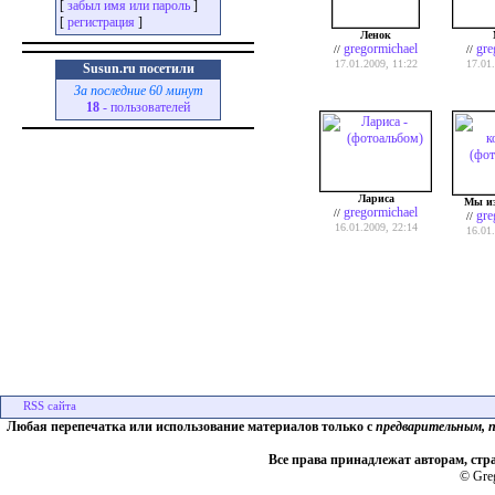
[
забыл имя или пароль
]
[
регистрация
]
Ленок
gregormichael
gre
//
//
17.01.2009, 11:22
17.01
Susun.ru посетили
За последние 60 минут
18
- пользователей
Лариса
Мы из
gregormichael
//
gre
//
16.01.2009, 22:14
16.01
Любая перепечатка или использование материалов только с
предварительным, 
Все права принадлежат авторам, стр
© Greg