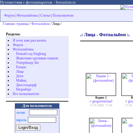
Путешествия с фотоаппаратом. - fotourizm.ru
Форум
|
Фотоальбомы
|
Статьи
|
Пользователи
Главная страница
/
Фотоальбом
/ Лица /
Разделы:
.: Лица - Фотоальбом :.
Я хочу вам рассказать
Форум
Фотоальбомы
Новый год Siegburg
Животные крупным планом
Унтербахер Зее
Разное
Лица
Дети
Майнц
Дюссельдорф
Нюрнберг
Все пользователи
Вадим 2
В
gregormichael
gre
//
//
17.01.2009, 17:04
17.01
Для пользователя
логин:
пароль: