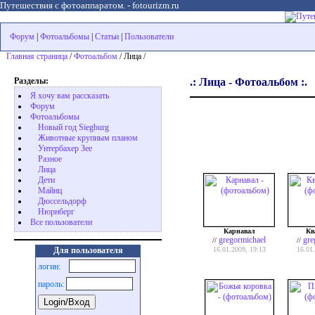
Путешествия с фотоаппаратом. - fotourizm.ru
Форум
|
Фотоальбомы
|
Статьи
|
Пользователи
Главная страница
/
Фотоальбом
/ Лица /
Разделы:
.: Лица - Фотоальбом :.
Я хочу вам рассказать
Форум
Фотоальбомы
Новый год Siegburg
Животные крупным планом
Унтербахер Зее
Разное
Лица
Дети
Майнц
Дюссельдорф
Нюрнберг
Все пользователи
Карнавал
Кв
gregormichael
gre
//
//
16.01.2009, 19:13
16.01
Для пользователя
логин:
пароль: