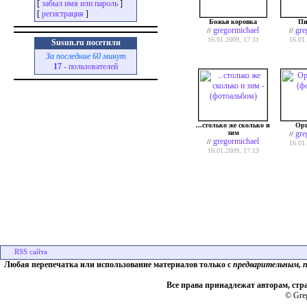
[
забыл имя или пароль
]
[
регистрация
]
Божья коровка
Пи
gregormichael
gre
//
//
16.01.2009, 17:31
16.01
Susun.ru посетили
За последние 60 минут
17
- пользователей
...столько же сколько и
Ор
зим
gre
//
gregormichael
//
16.01
16.01.2009, 17:13
Любая перепечатка или использование материалов только с
предварительным, 
Все права принадлежат авторам, стр
© Greg